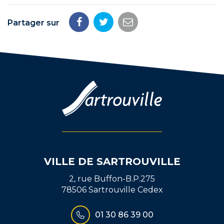
Partager sur
Partager
Partager
Partager
sur
sur
par
Facebook
Twitter
email
VILLE DE SARTROUVILLE
2, rue Buffon-B.P.275
78506 Sartrouville Cedex
01 30 86 39 00