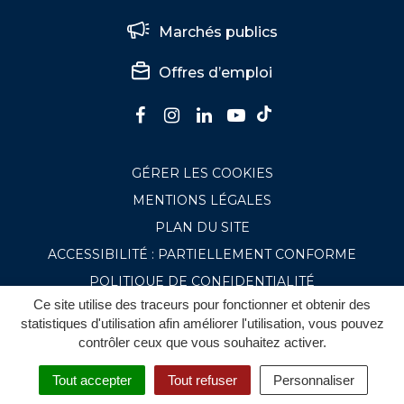
Marchés publics
Offres d’emploi
Lien
Lien
Lien
Lien
Lien
vers
vers
vers
vers
vers
Tiktok
GÉRER LES COOKIES
Facebook
Instagram
Linkedin
la
chaîne
MENTIONS LÉGALES
Youtube
PLAN DU SITE
ACCESSIBILITÉ : PARTIELLEMENT CONFORME
POLITIQUE DE CONFIDENTIALITÉ
Ce site utilise des traceurs pour fonctionner et obtenir des
statistiques d'utilisation afin améliorer l'utilisation, vous pouvez
contrôler ceux que vous souhaitez activer.
Tout accepter
Tout refuser
Personnaliser