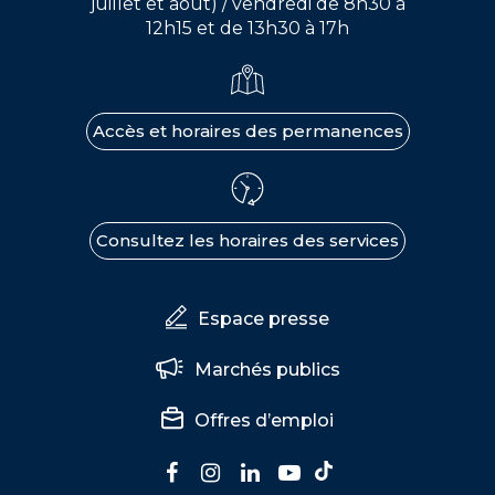
juillet et août) / vendredi de 8h30 à
12h15 et de 13h30 à 17h
Accès et horaires des permanences
Consultez les horaires des services
Espace presse
Marchés publics
Offres d’emploi
Lien
Lien
Lien
Lien
Lien