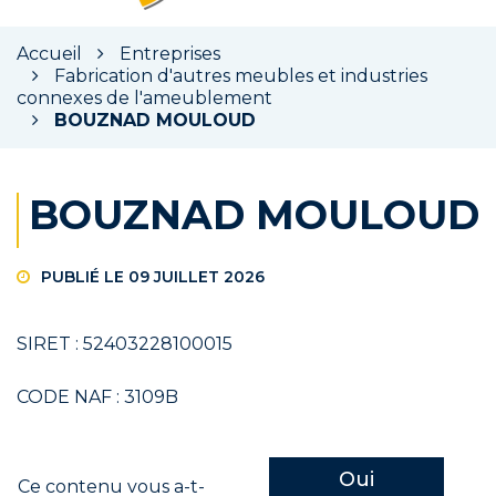
la
rec
Accueil
Entreprises
Fabrication d'autres meubles et industries
connexes de l'ameublement
BOUZNAD MOULOUD
BOUZNAD MOULOUD
PUBLIÉ LE 09 JUILLET 2026
SIRET : 52403228100015
CODE NAF : 3109B
Oui
Ce contenu vous a-t-