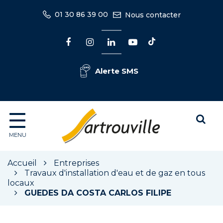
Gestion des traceurs
01 30 86 39 00
Nous contacter
Lien
Lien
Lien
Lien
Lien
vers
vers
vers
vers
vers
Tiktok
Facebook
Instagram
Linkedin
la
Alerte SMS
chaîne
Youtube
Alle
à
Sartrouville
MENU
la
rec
Accueil
Entreprises
Travaux d'installation d'eau et de gaz en tous
locaux
GUEDES DA COSTA CARLOS FILIPE