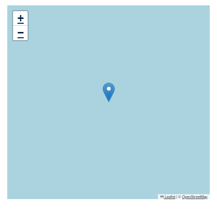
+
−
Leaflet
|
©
OpenStreetMap