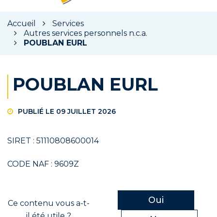
la
rec
Accueil
Services
Autres services personnels n.c.a.
POUBLAN EURL
POUBLAN EURL
PUBLIÉ LE 09 JUILLET 2026
SIRET : 51110808600014
CODE NAF : 9609Z
Oui
Ce contenu vous a-t-
il été utile ?