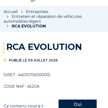
la
rec
Accueil
Entreprises
Entretien et réparation de véhicules
automobiles légers
RCA EVOLUTION
RCA EVOLUTION
PUBLIÉ LE 09 JUILLET 2026
SIRET : 44010756300015
CODE NAF : 4520A
Oui
Ce contenu vous a-t-