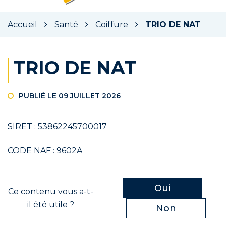
la
rec
Accueil
Santé
Coiffure
TRIO DE NAT
TRIO DE NAT
PUBLIÉ LE 09 JUILLET 2026
SIRET : 53862245700017
CODE NAF : 9602A
Oui
Ce contenu vous a-t-
il été utile ?
Non