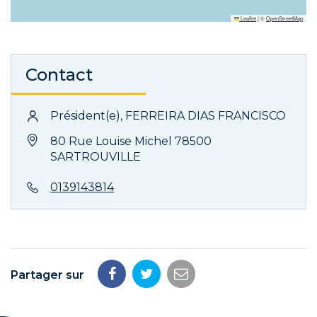
Leaflet
|
©
OpenStreetMap
Contact
Président(e), FERREIRA DIAS FRANCISCO
80 Rue Louise Michel 78500
SARTROUVILLE
0139143814
Partager sur
Partager
Partager
Partager
sur
sur
par